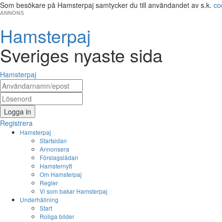
Som besökare på Hamsterpaj samtycker du till användandet av s.k.
co
ANNONS
Hamsterpaj
Sveriges nyaste sida
Hamsterpaj
Logga in
Registrera
Hamsterpaj
Startsidan
Annonsera
Förslagslådan
Hamsternytt
Om Hamsterpaj
Regler
Vi som bakar Hamsterpaj
Underhållning
Start
Roliga bilder