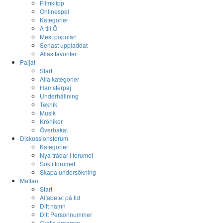
Filmklipp
Onlinespel
Kategorier
A till Ö
Mest populärt
Senast uppladdat
Allas favoriter
Pajjat
Start
Alla kategorier
Hamsterpaj
Underhållning
Teknik
Musik
Krönikor
Överbakat
Diskussionsforum
Kategorier
Nya trådar i forumet
Sök i forumet
Skapa undersökning
Mattan
Start
Alfabetet på tid
Ditt namn
Ditt Personnummer
Gratis program