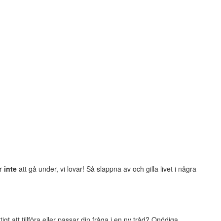
er
inte
att gå under, vi lovar! Så slappna av och gilla livet i några
t att tillföra eller passar din fråga i en ny tråd? Onödiga