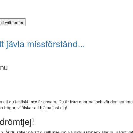
tt jävla missförstånd...
 nu
m att du faktiskt
inte
är ensam. Du är
inte
onormal och världen komm
rågor, vi älskar att hjälpa just dig!
drömtjej!
 Är du säker på att du vill återuppliva diskussionen? Har du något vettig