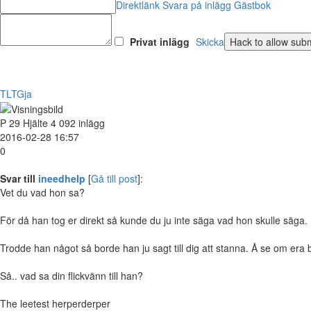
Direktlänk
Svara på inlägg
Gästbok
Privat inlägg
Skicka
TLTGja
P
29
Hjälte
4 092 inlägg
2016-02-28 16:57
0
Svar till
ineedhelp
[
Gå till post
]:
Vet du vad hon sa?
För då han tog er direkt så kunde du ju inte säga vad hon skulle säga.
Trodde han något så borde han ju sagt till dig att stanna. Å se om era
Så.. vad sa din flickvänn till han?
The leetest herperderper