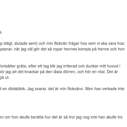
s.
 tidigt, slutade sent) och min flickvän frågar hos vem vi ska vara hos;
och lyssnar, när jag väl gör det så ropar hennes kompis på henne och hon
sätter gråta, efter ett tag blir jag irriterad och dunkar mitt huvud i
ör jag att det knackar på den låsta dörren, och hör en röst. Det är
gå ut.
ed en dödsblick. Jag svarar, det är min flickvänn. Men han verkade inte
n om hon skulle berätta hur det är så tror jag nog inte han skulle tro