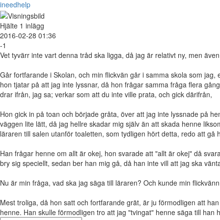
ineedhelp
Hjälte
1 inlägg
2016-02-28 01:36
-1
Vet tyvärr inte vart denna tråd ska ligga, då jag är relativt ny, men äve
Går fortfarande i Skolan, och min flickvän går i samma skola som jag, en
hon tjatar på att jag inte lyssnar, då hon frågar samma fråga flera gång
drar ifrån, jag sa; verkar som att du inte ville prata, och gick därifrån,
Hon gick in på toan och började gråta, över att jag inte lyssnade på henn
väggen lite lätt, då jag hellre skadar mig själv än att skada henne lik
läraren till salen utanför toaletten, som tydligen hört detta, redo att g
Han frågar henne om allt är okej, hon svarade att "allt är okej" då sva
bry sig speciellt, sedan ber han mig gå, då han inte vill att jag ska vänt
Nu är min fråga, vad ska jag säga till läraren? Och kunde min flickvänn
Mest troliga, då hon satt och fortfarande grät, är ju förmodligen att ha
henne. Han skulle förmodligen tro att jag "tvingat" henne säga till han 