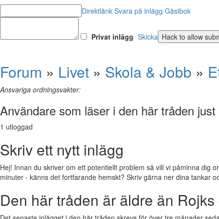
Direktlänk
Svara på inlägg
Gästbok
Privat inlägg
Skicka
Forum
»
Livet
»
Skola & Jobb
»
E
Ansvariga ordningsvakter:
Användare som läser i den här tråden just
1 utloggad
Skriv ett nytt inlägg
Hej! Innan du skriver om ett potentiellt problem så vill vi påminna dig o
minuter - känns det fortfarande hemskt? Skriv gärna ner dina tankar och f
Den här tråden är äldre än Rojks 
Det senaste inlägget i den här tråden skrevs för över tre månader sedan.