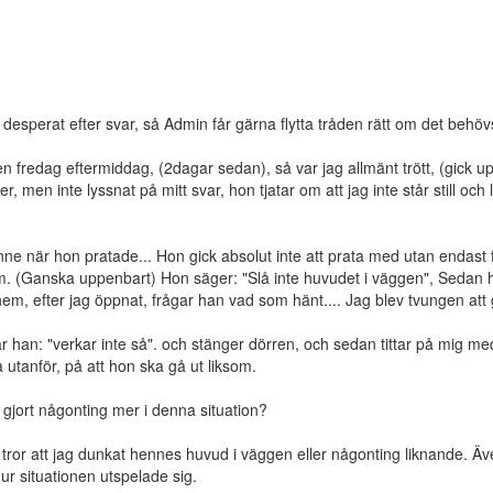
n desperat efter svar, så Admin får gärna flytta tråden rätt om det behöv
 fredag eftermiddag, (2dagar sedan), så var jag allmänt trött, (gick upp
er, men inte lyssnat på mitt svar, hon tjatar om att jag inte står still 
e när hon pratade... Hon gick absolut inte att prata med utan endast fort
som. (Ganska uppenbart) Hon säger: "Slå inte huvudet i väggen", Sedan h
å hem, efter jag öppnat, frågar han vad som hänt.... Jag blev tvungen att 
rar han: "verkar inte så". och stänger dörren, och sedan tittar på mig m
a utanför, på att hon ska gå ut liksom.
 gjort någonting mer i denna situation?
n tror att jag dunkat hennes huvud i väggen eller någonting liknande. Äve
hur situationen utspelade sig.