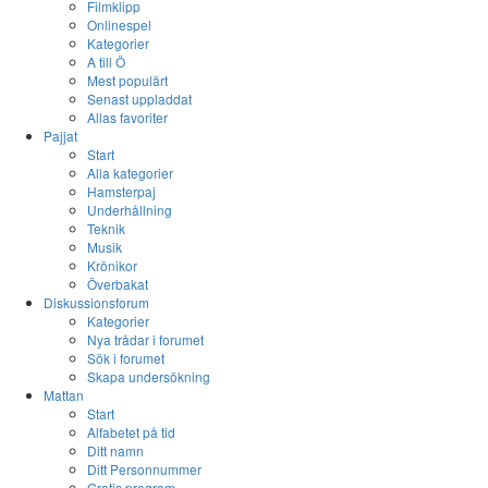
Filmklipp
Onlinespel
Kategorier
A till Ö
Mest populärt
Senast uppladdat
Allas favoriter
Pajjat
Start
Alla kategorier
Hamsterpaj
Underhållning
Teknik
Musik
Krönikor
Överbakat
Diskussionsforum
Kategorier
Nya trådar i forumet
Sök i forumet
Skapa undersökning
Mattan
Start
Alfabetet på tid
Ditt namn
Ditt Personnummer
Gratis program