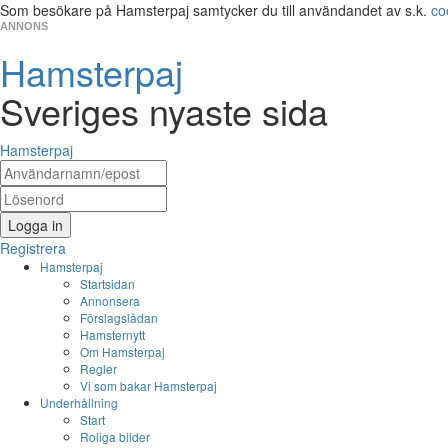
Som besökare på Hamsterpaj samtycker du till användandet av s.k.
co
ANNONS
Hamsterpaj
Sveriges nyaste sida
Hamsterpaj
Logga in
Registrera
Hamsterpaj
Startsidan
Annonsera
Förslagslådan
Hamsternytt
Om Hamsterpaj
Regler
Vi som bakar Hamsterpaj
Underhållning
Start
Roliga bilder