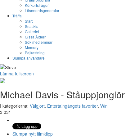
Körkortsfrågor
Lösenordsgenerator
Träffa
Start
Snackis
Galleriet
Gissa Åldern
Sök medlemmar
Memory
Pajkastning
Slumpa användare
Lämna fullscreen
Michael Davis - Ståuppjonglör
I kategorierna:
Välgjort
,
Entertaingängets favoriter
,
Win
3 031
Slumpa nytt filmklipp