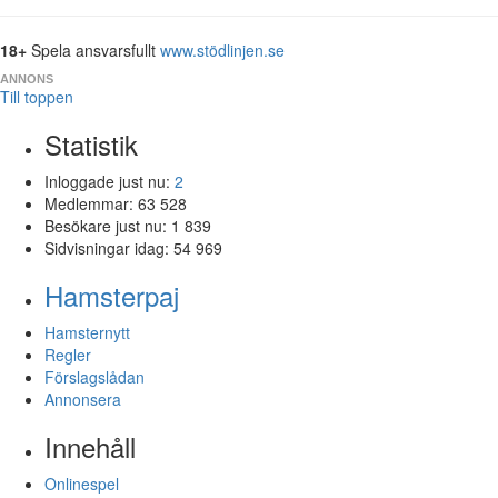
18+
Spela ansvarsfullt
www.stödlinjen.se
ANNONS
Till toppen
Statistik
Inloggade just nu:
2
Medlemmar:
63 528
Besökare just nu:
1 839
Sidvisningar idag:
54 969
Hamsterpaj
Hamsternytt
Regler
Förslagslådan
Annonsera
Innehåll
Onlinespel