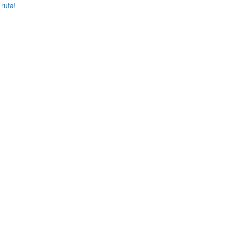
 ruta!