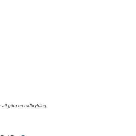
r att göra en radbrytning.