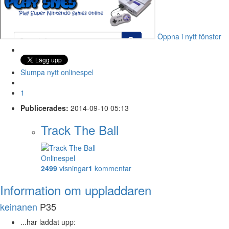
Öppna i nytt fönster
Slumpa nytt onlinespel
1
Publicerades:
2014-09-10 05:13
Track The Ball
Onlinespel
2499
visningar
1
kommentar
Information om uppladdaren
keinanen
P35
...har laddat upp: