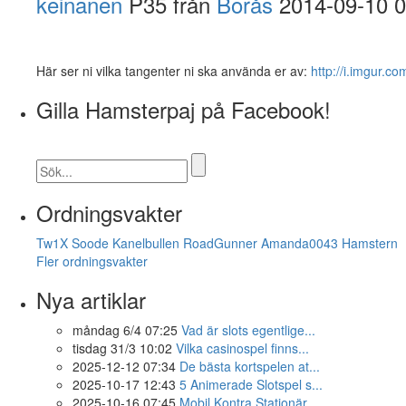
keinanen
P35 från
Borås
2014-09-10 0
Här ser ni vilka tangenter ni ska använda er av:
http://i.imgur.
Gilla Hamsterpaj på Facebook!
Ordningsvakter
Tw1X
Soode
Kanelbullen
RoadGunner
Amanda0043
Hamstern
Fler ordningsvakter
Nya artiklar
måndag 6/4 07:25
Vad är slots egentlige...
tisdag 31/3 10:02
Vilka casinospel finns...
2025-12-12 07:34
De bästa kortspelen at...
2025-10-17 12:43
5 Animerade Slotspel s...
2025-10-16 07:45
Mobil Kontra Stationär...