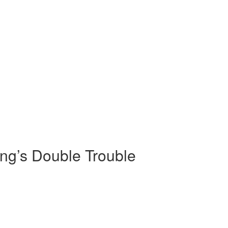
ng’s Double Trouble