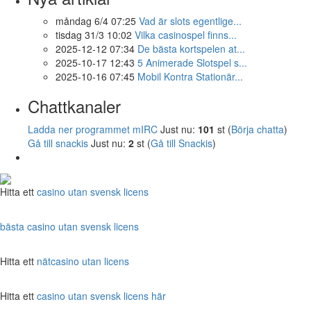
måndag 6/4 07:25
Vad är slots egentlige...
tisdag 31/3 10:02
Vilka casinospel finns...
2025-12-12 07:34
De bästa kortspelen at...
2025-10-17 12:43
5 Animerade Slotspel s...
2025-10-16 07:45
Mobil Kontra Stationär...
Chattkanaler
Ladda ner programmet mIRC
Just nu:
101
st (
Börja chatta
)
Gå till snackis
Just nu:
2
st (
Gå till Snackis
)
Hitta ett
casino utan svensk licens
bästa casino utan svensk licens
Hitta ett
nätcasino utan licens
Hitta ett
casino utan svensk licens här