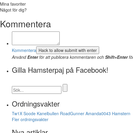
Mina favoriter
Något för dig?
Kommentera
Kommentera
Använd
Enter
för att publicera kommentaren och
Shift+Enter
fö
Gilla Hamsterpaj på Facebook!
Ordningsvakter
Tw1X
Soode
Kanelbullen
RoadGunner
Amanda0043
Hamstern
Fler ordningsvakter
Nya artiklar