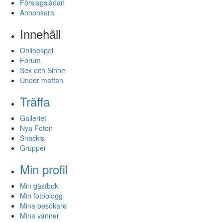
Förslagslådan
Annonsera
Innehåll
Onlinespel
Forum
Sex och Sinne
Under mattan
Träffa
Galleriet
Nya Foton
Snackis
Grupper
Min profil
Min gästbok
Min fotoblogg
Mina besökare
Mina vänner