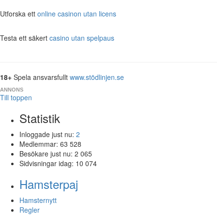
Utforska ett
online casinon utan licens
Testa ett säkert
casino utan spelpaus
18+
Spela ansvarsfullt
www.stödlinjen.se
ANNONS
Till toppen
Statistik
Inloggade just nu:
2
Medlemmar:
63 528
Besökare just nu:
2 065
Sidvisningar idag:
10 074
Hamsterpaj
Hamsternytt
Regler