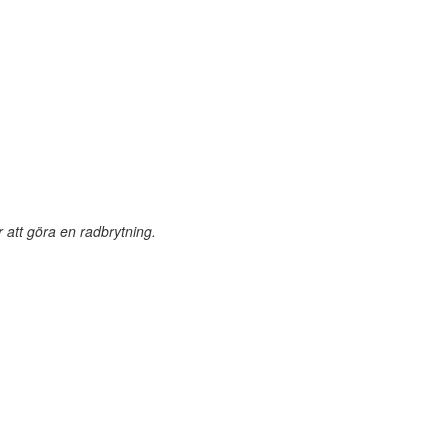
r att göra en radbrytning.