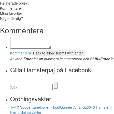
Relaterade objekt
Kommentarer
Mina favoriter
Något för dig?
Kommentera
Kommentera
Använd
Enter
för att publicera kommentaren och
Shift+Enter
fö
Gilla Hamsterpaj på Facebook!
Ordningsvakter
Tw1X
Soode
Kanelbullen
RoadGunner
Amanda0043
Hamstern
Fler ordningsvakter