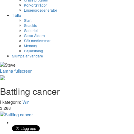
Körkortsfrågor
Lösenordsgenerator
Träffa
Start
Snackis
Galleriet
Gissa Åldern
Sök medlemmar
Memory
Pajkastning
Slumpa användare
Lämna fullscreen
Battling cancer
I kategorin:
Win
3 268