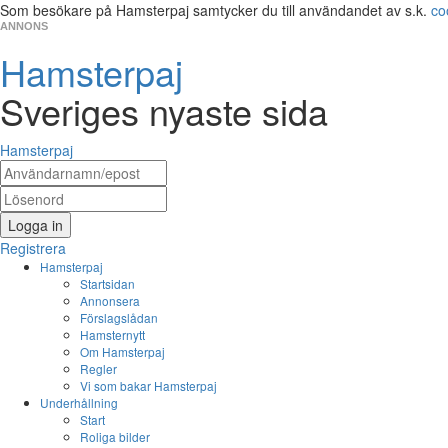
Som besökare på Hamsterpaj samtycker du till användandet av s.k.
co
ANNONS
Hamsterpaj
Sveriges nyaste sida
Hamsterpaj
Logga in
Registrera
Hamsterpaj
Startsidan
Annonsera
Förslagslådan
Hamsternytt
Om Hamsterpaj
Regler
Vi som bakar Hamsterpaj
Underhållning
Start
Roliga bilder