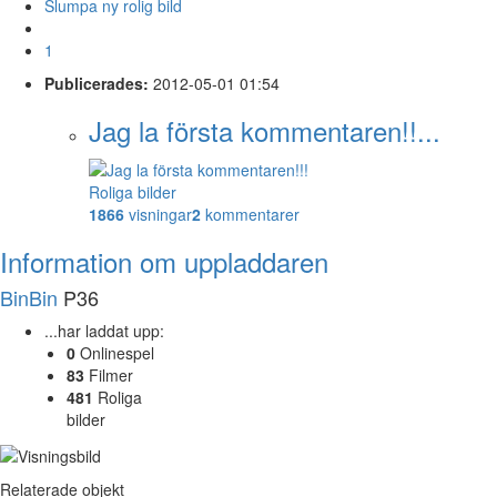
Slumpa ny rolig bild
1
Publicerades:
2012-05-01 01:54
Jag la första kommentaren!!...
Roliga bilder
1866
visningar
2
kommentarer
Information om uppladdaren
BinBin
P36
...har laddat upp:
0
Onlinespel
83
Filmer
481
Roliga
bilder
Relaterade objekt