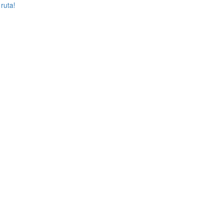
 ruta!