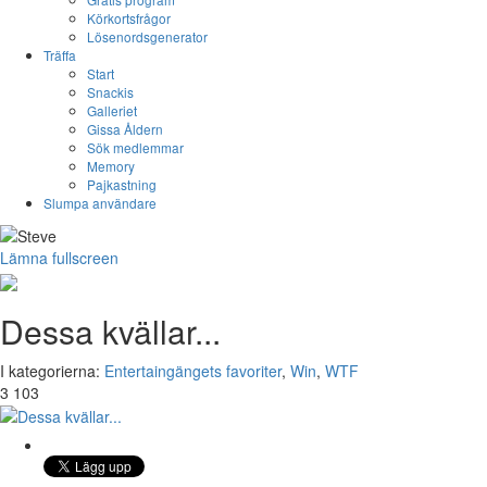
Körkortsfrågor
Lösenordsgenerator
Träffa
Start
Snackis
Galleriet
Gissa Åldern
Sök medlemmar
Memory
Pajkastning
Slumpa användare
Lämna fullscreen
Dessa kvällar...
I kategorierna:
Entertaingängets favoriter
,
Win
,
WTF
3 103