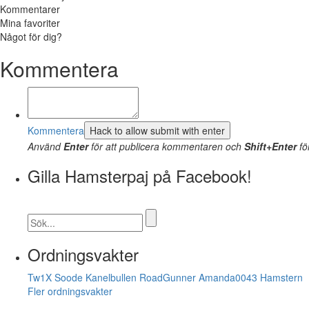
Kommentarer
Mina favoriter
Något för dig?
Kommentera
Kommentera
Använd
Enter
för att publicera kommentaren och
Shift+Enter
fö
Gilla Hamsterpaj på Facebook!
Ordningsvakter
Tw1X
Soode
Kanelbullen
RoadGunner
Amanda0043
Hamstern
Fler ordningsvakter