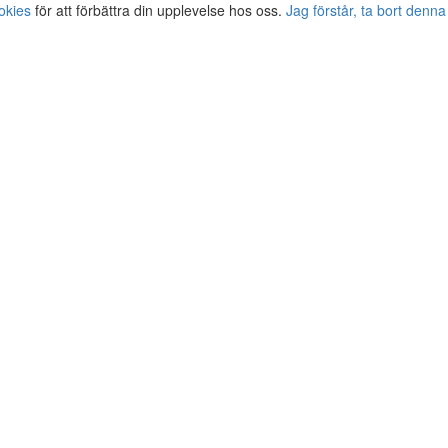
okies
för att förbättra din upplevelse hos oss.
Jag förstår, ta bort denna