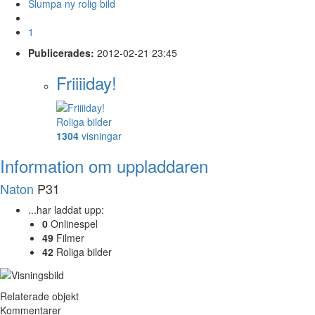
Slumpa ny rolig bild
1
Publicerades:
2012-02-21 23:45
Friiiiday!
Roliga bilder
1304
visningar
Information om uppladdaren
Naton
P31
...har laddat upp:
0
Onlinespel
49
Filmer
42
Roliga bilder
Relaterade objekt
Kommentarer