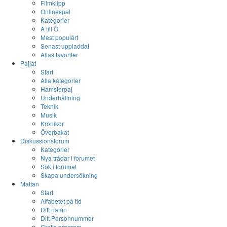
Filmklipp
Onlinespel
Kategorier
A till Ö
Mest populärt
Senast uppladdat
Allas favoriter
Pajjat
Start
Alla kategorier
Hamsterpaj
Underhållning
Teknik
Musik
Krönikor
Överbakat
Diskussionsforum
Kategorier
Nya trådar i forumet
Sök i forumet
Skapa undersökning
Mattan
Start
Alfabetet på tid
Ditt namn
Ditt Personnummer
Gratis program