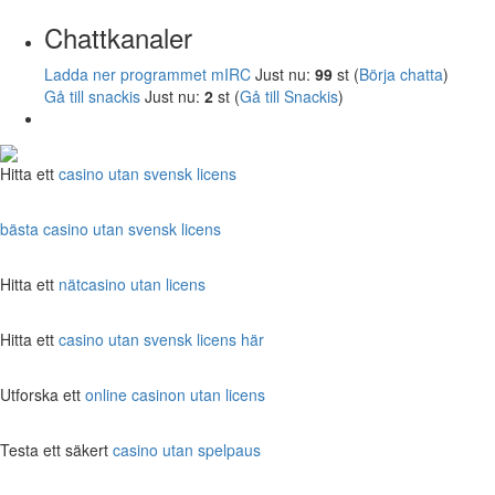
Chattkanaler
Ladda ner programmet mIRC
Just nu:
99
st (
Börja chatta
)
Gå till snackis
Just nu:
2
st (
Gå till Snackis
)
Hitta ett
casino utan svensk licens
bästa casino utan svensk licens
Hitta ett
nätcasino utan licens
Hitta ett
casino utan svensk licens här
Utforska ett
online casinon utan licens
Testa ett säkert
casino utan spelpaus