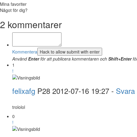
Mina favoriter
Något för dig?
2
kommentarer
Kommentera
Använd
Enter
för att publicera kommentaren och
Shift+Enter
fö
1
!
felixafg
P28
2012-07-16 19:27 -
Svara
trololol
0
!