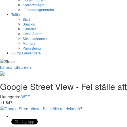
Körkortsfrågor
Lösenordsgenerator
Träffa
Start
Snackis
Galleriet
Gissa Åldern
Sök medlemmar
Memory
Pajkastning
Slumpa användare
Lämna fullscreen
Google Street View - Fel ställe at
I kategorin:
WTF
11 847