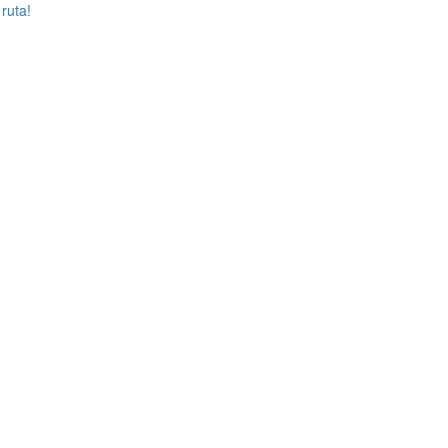
 ruta!