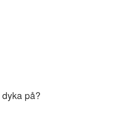
t dyka på?