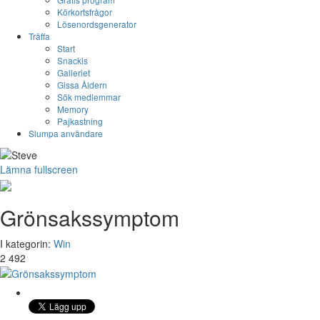
Körkortsfrågor
Lösenordsgenerator
Träffa
Start
Snackis
Galleriet
Gissa Åldern
Sök medlemmar
Memory
Pajkastning
Slumpa användare
Lämna fullscreen
Grönsakssymptom
I kategorin:
Win
2 492