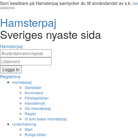
Som besökare på Hamsterpaj samtycker du till användandet av s.k.
co
ANNONS
Hamsterpaj
Sveriges nyaste sida
Hamsterpaj
Logga in
Registrera
Hamsterpaj
Startsidan
Annonsera
Förslagslådan
Hamsternytt
Om Hamsterpaj
Regler
Vi som bakar Hamsterpaj
Underhållning
Start
Roliga bilder