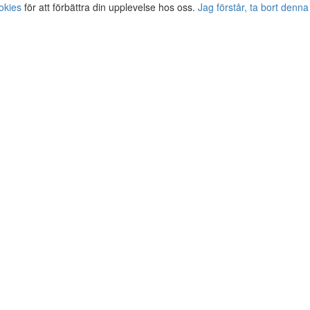
okies
för att förbättra din upplevelse hos oss.
Jag förstår, ta bort denna