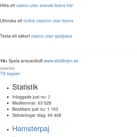
Hitta ett
casino utan svensk licens här
Utforska ett
online casinon utan licens
Testa ett säkert
casino utan spelpaus
18+
Spela ansvarsfullt
www.stödlinjen.se
ANNONS
Till toppen
Statistik
Inloggade just nu:
2
Medlemmar:
63 528
Besökare just nu:
1 153
Sidvisningar idag:
65 408
Hamsterpaj