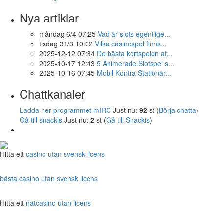
Nya artiklar
måndag 6/4 07:25
Vad är slots egentlige...
tisdag 31/3 10:02
Vilka casinospel finns...
2025-12-12 07:34
De bästa kortspelen at...
2025-10-17 12:43
5 Animerade Slotspel s...
2025-10-16 07:45
Mobil Kontra Stationär...
Chattkanaler
Ladda ner programmet mIRC
Just nu:
92
st (
Börja chatta
)
Gå till snackis
Just nu:
2
st (
Gå till Snackis
)
Hitta ett
casino utan svensk licens
bästa casino utan svensk licens
Hitta ett
nätcasino utan licens