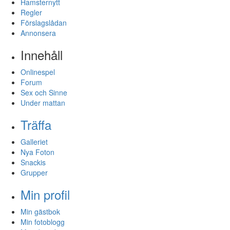
Hamsternytt
Regler
Förslagslådan
Annonsera
Innehåll
Onlinespel
Forum
Sex och Sinne
Under mattan
Träffa
Galleriet
Nya Foton
Snackis
Grupper
Min profil
Min gästbok
Min fotoblogg