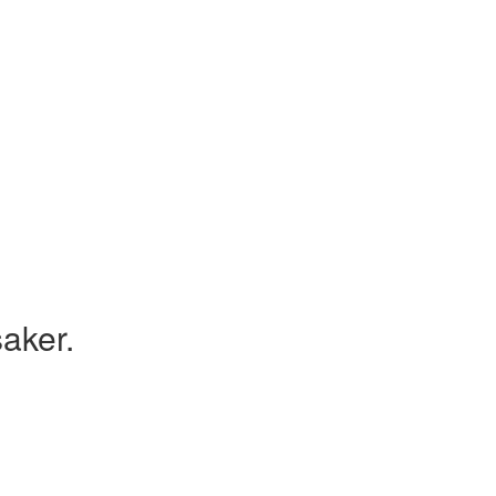
aker.