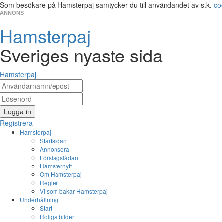
Som besökare på Hamsterpaj samtycker du till användandet av s.k.
co
ANNONS
Hamsterpaj
Sveriges nyaste sida
Hamsterpaj
Logga in
Registrera
Hamsterpaj
Startsidan
Annonsera
Förslagslådan
Hamsternytt
Om Hamsterpaj
Regler
Vi som bakar Hamsterpaj
Underhållning
Start
Roliga bilder