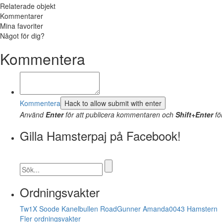
Relaterade objekt
Kommentarer
Mina favoriter
Något för dig?
Kommentera
Kommentera
Använd
Enter
för att publicera kommentaren och
Shift+Enter
fö
Gilla Hamsterpaj på Facebook!
Ordningsvakter
Tw1X
Soode
Kanelbullen
RoadGunner
Amanda0043
Hamstern
Fler ordningsvakter