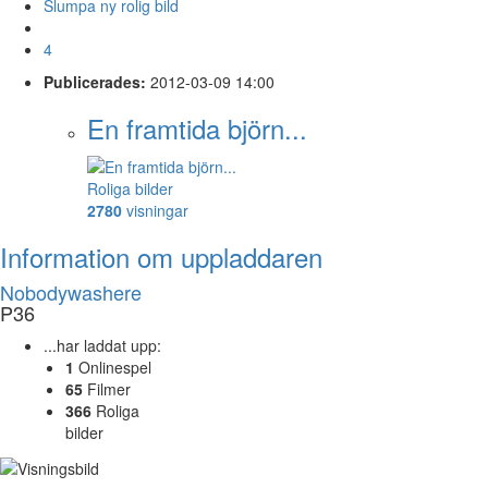
Slumpa ny rolig bild
4
Publicerades:
2012-03-09 14:00
En framtida björn...
Roliga bilder
2780
visningar
Information om uppladdaren
Nobodywashere
P36
...har laddat upp:
1
Onlinespel
65
Filmer
366
Roliga
bilder