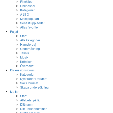
Filmklipp
Onlinespel
Kategorier
A till Ö
Mest populärt
Senast uppladdat
Allas favoriter
Pajjat
Start
Alla kategorier
Hamsterpaj
Underhållning
Teknik
Musik
Krönikor
Överbakat
Diskussionsforum
Kategorier
Nya trådar i forumet
Sök i forumet
Skapa undersökning
Mattan
Start
Alfabetet på tid
Ditt namn
Ditt Personnummer
Gratis program