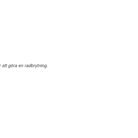
r att göra en radbrytning.