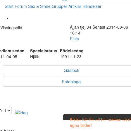
Start
Forum
Sex & Sinne
Grupper
Artiklar
Händelser
Ajjan
tjej
34
Senast 2014-06-06
16:14
Finja
edlem sedan
Specialstatus
Födelsedag
11-04-05
Hjälte
1991-11-23
Gästbok
Fotoblogg
Klicka här för att bli medlem så 
egna bilder!
a bilder