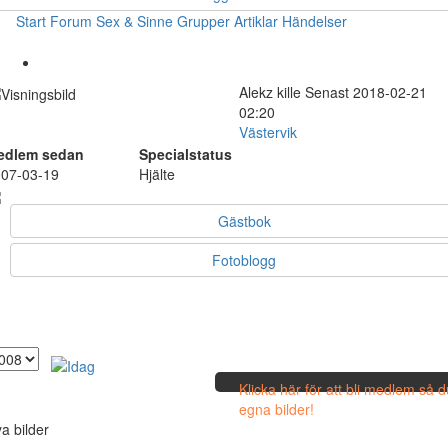
Start
Forum
Sex & Sinne
Grupper
Artiklar
Händelser
Alekz
kille
Senast 2018-02-21
02:20
Västervik
edlem sedan
Specialstatus
07-03-19
Hjälte
Gästbok
Fotoblogg
Klicka här för att bli medlem så 
egna bilder!
a bilder