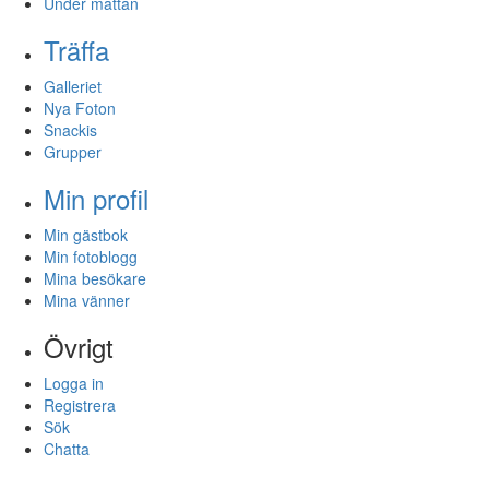
Under mattan
Träffa
Galleriet
Nya Foton
Snackis
Grupper
Min profil
Min gästbok
Min fotoblogg
Mina besökare
Mina vänner
Övrigt
Logga in
Registrera
Sök
Chatta