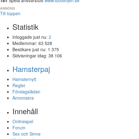
18+
Spela ansvarsfullt
www.stödlinjen.se
ANNONS
Till toppen
Statistik
Inloggade just nu:
2
Medlemmar:
63 528
Besökare just nu:
1 375
Sidvisningar idag:
38 106
Hamsterpaj
Hamsternytt
Regler
Förslagslådan
Annonsera
Innehåll
Onlinespel
Forum
Sex och Sinne