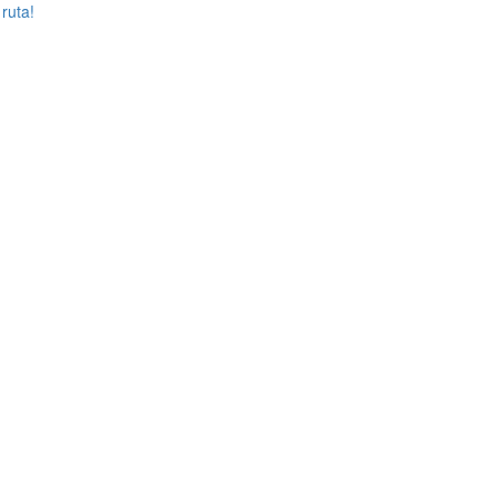
 ruta!