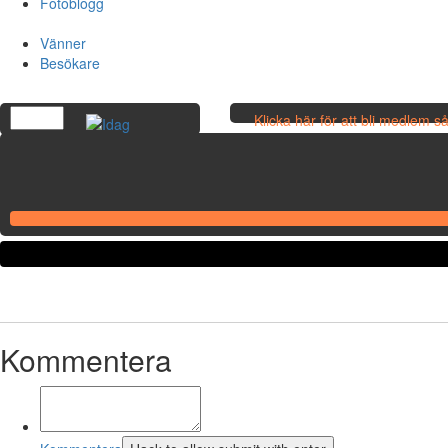
Fotoblogg
Vänner
Besökare
Klicka här för att bli medlem 
egna bilder!
Kommentera