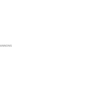
ANNONS