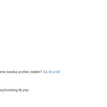
nte besöka profilen istället?
Gå till profil
es/photoblog.lib.php