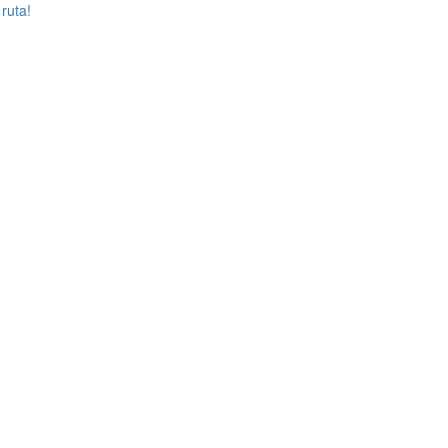
 ruta!