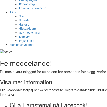
Körkortsfrågor
Lösenordsgenerator
Träffa
Start
Snackis
Galleriet
Gissa Åldern
Sök medlemmar
Memory
Pajkastning
Slumpa användare
Felmeddelande!
Du måste vara inloggad för att se den här personens fotoblogg. Varför i
Visa mer information
File: /core/hamsterpaj.net/web/htdocs/site_migrate/data/include/librari
Line: 474
Gilla Hamsterpaj på Facebook!