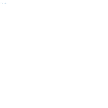
 ruta!