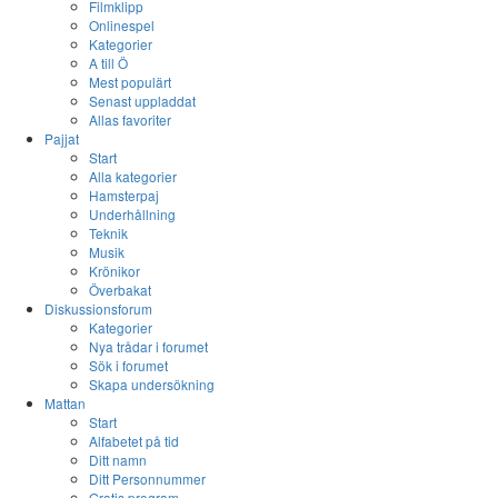
Filmklipp
Onlinespel
Kategorier
A till Ö
Mest populärt
Senast uppladdat
Allas favoriter
Pajjat
Start
Alla kategorier
Hamsterpaj
Underhållning
Teknik
Musik
Krönikor
Överbakat
Diskussionsforum
Kategorier
Nya trådar i forumet
Sök i forumet
Skapa undersökning
Mattan
Start
Alfabetet på tid
Ditt namn
Ditt Personnummer
Gratis program