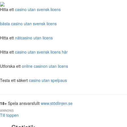
Hitta ett
casino utan svensk licens
bästa casino utan svensk licens
Hitta ett
nätcasino utan licens
Hitta ett
casino utan svensk licens här
Utforska ett
online casinon utan licens
Testa ett säkert
casino utan spelpaus
18+
Spela ansvarsfullt
www.stödlinjen.se
ANNONS
Till toppen