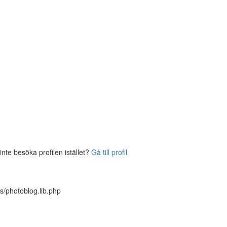
nte besöka profilen istället?
Gå till profil
es/photoblog.lib.php