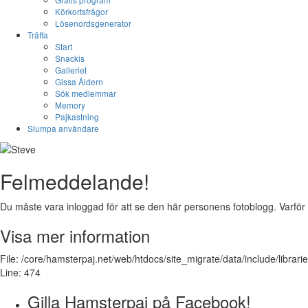
Körkortsfrågor
Lösenordsgenerator
Träffa
Start
Snackis
Galleriet
Gissa Åldern
Sök medlemmar
Memory
Pajkastning
Slumpa användare
Felmeddelande!
Du måste vara inloggad för att se den här personens fotoblogg. Varför i
Visa mer information
File: /core/hamsterpaj.net/web/htdocs/site_migrate/data/include/librari
Line: 474
Gilla Hamsterpaj på Facebook!