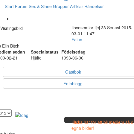
Start
Forum
Sex & Sinne
Grupper
Artiklar
Händelser
Ilovesemlor
tjej
33
Senast 2015-
03-01 11:47
Falun
's Elin Bitch
edlem sedan
Specialstatus
Födelsedag
09-02-21
Hjälte
1993-06-06
Gästbok
Fotoblogg
Klicka här för att bli medlem så 
egna bilder!
a bilder