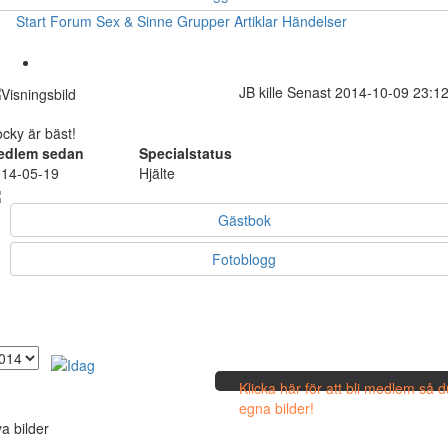
Start
Forum
Sex & Sinne
Grupper
Artiklar
Händelser
JB
kille
Senast 2014-10-09 23:1
cky är bäst!
edlem sedan
Specialstatus
14-05-19
Hjälte
Gästbok
Fotoblogg
Klicka här för att bli medlem så 
egna bilder!
a bilder