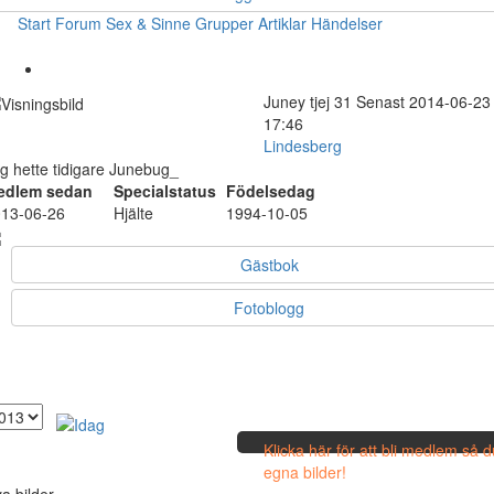
Start
Forum
Sex & Sinne
Grupper
Artiklar
Händelser
Juney
tjej
31
Senast 2014-06-23
17:46
Lindesberg
g hette tidigare Junebug_
edlem sedan
Specialstatus
Födelsedag
13-06-26
Hjälte
1994-10-05
Gästbok
Fotoblogg
Klicka här för att bli medlem så 
egna bilder!
a bilder