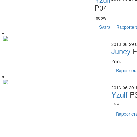
P34
meow
Svara
Rapporter
2013-06-29 
Juney
F
Prrrr.
Rapporter
2013-06-29 
Yzulf
P
=^.^=
Rapporter