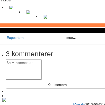
Rapportera
meow.
3
kommentarer
Kommentera
Yzulf
2013-06-27 