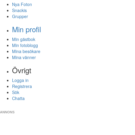
Nya Foton
Snackis
Grupper
Min profil
Min gästbok
Min fotoblogg
Mina besökare
Mina vänner
Övrigt
Logga in
Registrera
Sök
Chatta
ANNONS