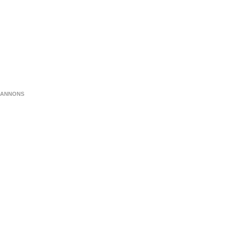
ANNONS