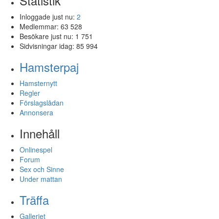
Statistik
Inloggade just nu:
2
Medlemmar:
63 528
Besökare just nu:
1 751
Sidvisningar idag:
85 994
Hamsterpaj
Hamsternytt
Regler
Förslagslådan
Annonsera
Innehåll
Onlinespel
Forum
Sex och Sinne
Under mattan
Träffa
Galleriet