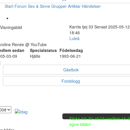
Start
Forum
Sex & Sinne
Grupper
Artiklar
Händelser
Karriis
tjej
33
Senast 2025-05-12
18:46
Luleå
roline Renée @ YouTube
edlem sedan
Specialstatus
Födelsedag
05-03-09
Hjälte
1993-06-21
Gästbok
Fotoblogg
Klicka här för att bli medlem så 
egna bilder!
a bilder