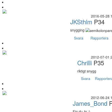
2016-05-28 
JKSthlm
P34
snygging
Svara
Rapportera
2012-07-01 
Chrilli
P35
riktigt snygg
Svara
Rapporter
2012-06-24 
James_Bond
P
Fin du är :)