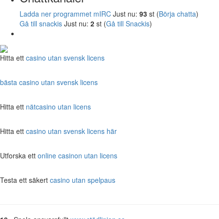
Ladda ner programmet mIRC
Just nu:
93
st (
Börja chatta
)
Gå till snackis
Just nu:
2
st (
Gå till Snackis
)
Hitta ett
casino utan svensk licens
bästa casino utan svensk licens
Hitta ett
nätcasino utan licens
Hitta ett
casino utan svensk licens här
Utforska ett
online casinon utan licens
Testa ett säkert
casino utan spelpaus