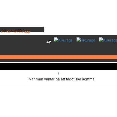
så du kan ladda upp
4/2
!
När man väntar på att tåget ska komma!