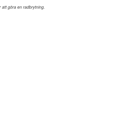
r att göra en radbrytning.