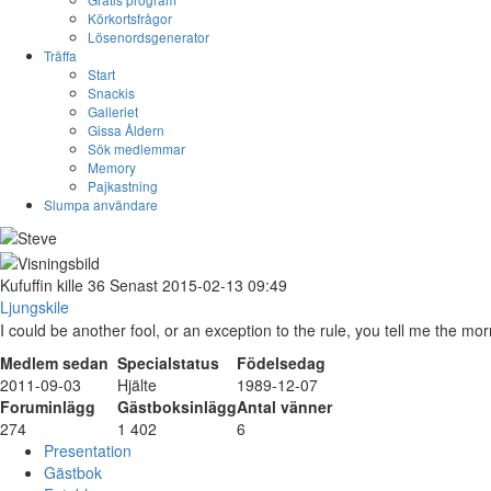
Körkortsfrågor
Lösenordsgenerator
Träffa
Start
Snackis
Galleriet
Gissa Åldern
Sök medlemmar
Memory
Pajkastning
Slumpa användare
Kufuffin
kille
36
Senast 2015-02-13 09:49
Ljungskile
I could be another fool, or an exception to the rule, you tell me the mor
Medlem sedan
Specialstatus
Födelsedag
2011-09-03
Hjälte
1989-12-07
Foruminlägg
Gästboksinlägg
Antal vänner
274
1 402
6
Presentation
Gästbok