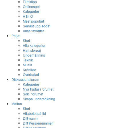
Filmklipp
Onlinespel
Kategorier
A till Ö
Mest populärt
Senast uppladdat
Allas favoriter
Pajjat
Start
Alla kategorier
Hamsterpaj
Underhållning
Teknik
Musik
Krönikor
Överbakat
Diskussionsforum
Kategorier
Nya trådar i forumet
Sök i forumet
Skapa undersökning
Mattan
Start
Alfabetet på tid
Ditt namn
Ditt Personnummer
Gratis program