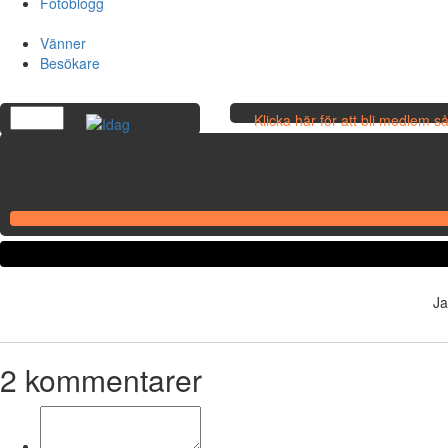
Fotoblogg
Vänner
Besökare
Klicka här för att bli medlem 
egna bilder!
Ja
2
kommentarer