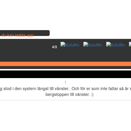
så du kan ladda upp
4/3
!
g stod i den systern längst till vänster.. Och för er som inte fattar så är
bergstoppen till vänster. :)