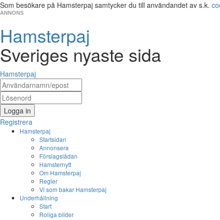
Som besökare på Hamsterpaj samtycker du till användandet av s.k.
co
ANNONS
Hamsterpaj
Sveriges nyaste sida
Hamsterpaj
Logga in
Registrera
Hamsterpaj
Startsidan
Annonsera
Förslagslådan
Hamsternytt
Om Hamsterpaj
Regler
Vi som bakar Hamsterpaj
Underhållning
Start
Roliga bilder