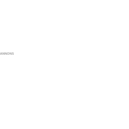
ANNONS