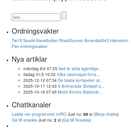
Ordningsvakter
Tw1X
Soode
Kanelbullen
RoadGunner
Amanda0043
Hamstern
Fler ordningsvakter
Nya artiklar
måndag 6/4 07:25
Vad är slots egentlige...
tisdag 31/3 10:02
Vilka casinospel finns...
2025-12-12 07:34
De bästa kortspelen at...
2025-10-17 12:43
5 Animerade Slotspel s...
2025-10-16 07:45
Mobil Kontra Stationär...
Chattkanaler
Ladda ner programmet mIRC
Just nu:
89
st (
Börja chatta
)
Gå till snackis
Just nu:
2
st (
Gå till Snackis
)