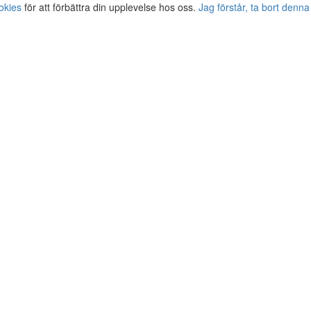
okies
för att förbättra din upplevelse hos oss.
Jag förstår, ta bort denna