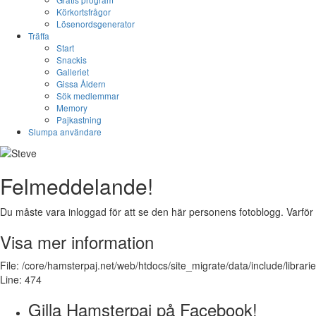
Körkortsfrågor
Lösenordsgenerator
Träffa
Start
Snackis
Galleriet
Gissa Åldern
Sök medlemmar
Memory
Pajkastning
Slumpa användare
Felmeddelande!
Du måste vara inloggad för att se den här personens fotoblogg. Varför i
Visa mer information
File: /core/hamsterpaj.net/web/htdocs/site_migrate/data/include/librari
Line: 474
Gilla Hamsterpaj på Facebook!