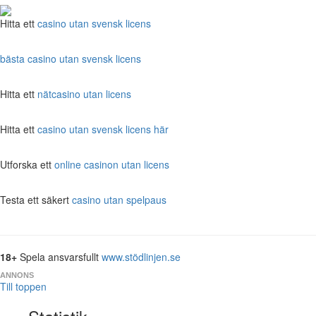
Hitta ett
casino utan svensk licens
bästa casino utan svensk licens
Hitta ett
nätcasino utan licens
Hitta ett
casino utan svensk licens här
Utforska ett
online casinon utan licens
Testa ett säkert
casino utan spelpaus
18+
Spela ansvarsfullt
www.stödlinjen.se
ANNONS
Till toppen