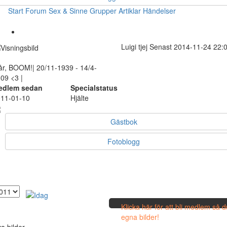
Start
Forum
Sex & Sinne
Grupper
Artiklar
Händelser
Luigi
tjej
Senast 2014-11-24 22:
år, BOOM!| 20/11-1939 - 14/4-
09 <3 |
edlem sedan
Specialstatus
11-01-10
Hjälte
Gästbok
Fotoblogg
Klicka här för att bli medlem så 
egna bilder!
a bilder