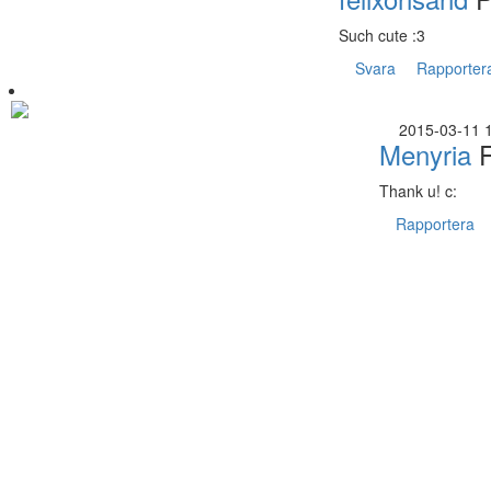
Such cute :3
Svara
Rapporter
2015-03-11 
Menyria
F
Thank u! c:
Rapportera