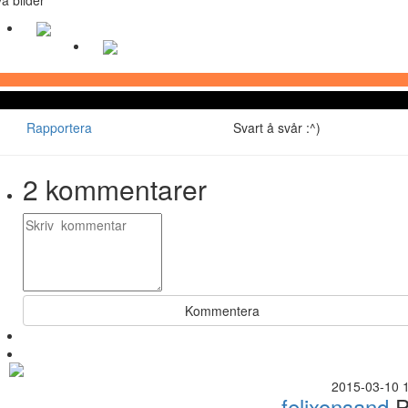
Rapportera
Svart å svår :^)
2
kommentarer
Kommentera
2015-03-10 
felixonsand
P