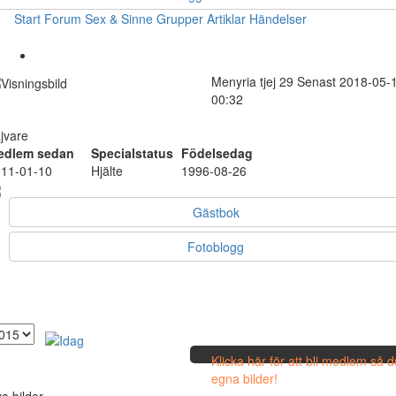
Start
Forum
Sex & Sinne
Grupper
Artiklar
Händelser
Menyria
tjej
29
Senast 2018-05-
00:32
jvare
edlem sedan
Specialstatus
Födelsedag
11-01-10
Hjälte
1996-08-26
Gästbok
Fotoblogg
Klicka här för att bli medlem så 
egna bilder!
a bilder