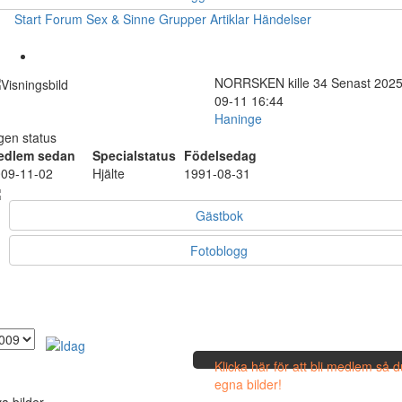
Start
Forum
Sex & Sinne
Grupper
Artiklar
Händelser
NORRSKEN
kille
34
Senast 2025
09-11 16:44
Haninge
gen status
edlem sedan
Specialstatus
Födelsedag
09-11-02
Hjälte
1991-08-31
Gästbok
Fotoblogg
Klicka här för att bli medlem så 
egna bilder!
a bilder