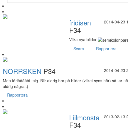
fridisen
2014-04-23 
F34
Vilka nya bilder
Svara
Rapportera
NORRSKEN
P34
2014-04-23 
Men förlåååååt mig. Blir aldrig bra på bilder (vilket syns här) så tar n
aldrig några :)
Rapportera
Liilmonsta
2013-02-13 
F34