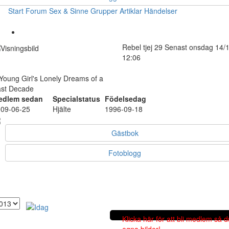
Start
Forum
Sex & Sinne
Grupper
Artiklar
Händelser
Rebel
tjej
29
Senast onsdag 14/
12:06
Young Girl's Lonely Dreams of a
st Decade
edlem sedan
Specialstatus
Födelsedag
09-06-25
Hjälte
1996-09-18
Gästbok
Fotoblogg
Klicka här för att bli medlem så 
egna bilder!