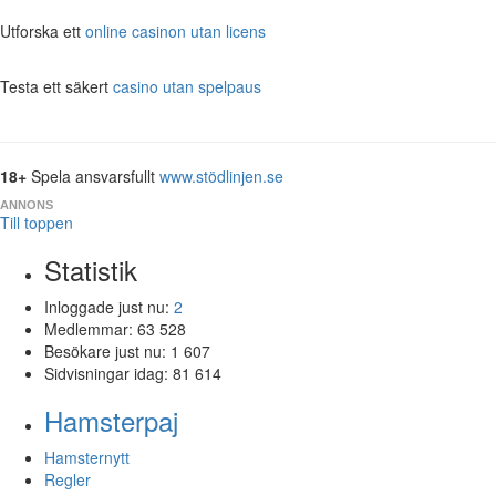
Utforska ett
online casinon utan licens
Testa ett säkert
casino utan spelpaus
18+
Spela ansvarsfullt
www.stödlinjen.se
ANNONS
Till toppen
Statistik
Inloggade just nu:
2
Medlemmar:
63 528
Besökare just nu:
1 607
Sidvisningar idag:
81 614
Hamsterpaj
Hamsternytt
Regler