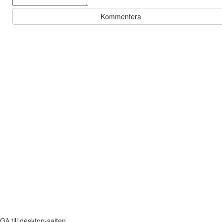
Kommentera
Gå till desktop-sajten