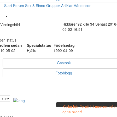
Start
Forum
Sex & Sinne
Grupper
Artiklar
Händelser
Riddaren92
kille
34
Senast 2016
05-02 16:51
gen status
edlem sedan
Specialstatus
Födelsedag
10-05-02
Hjälte
1992-04-09
Gästbok
Fotoblogg
Klicka här för att bli medlem så 
egna bilder!
a bilder