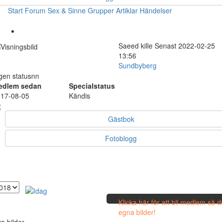
Start
Forum
Sex & Sinne
Grupper
Artiklar
Händelser
Saeed
kille
Senast 2022-02-25
13:56
Sundbyberg
gen statusnn
edlem sedan
Specialstatus
17-08-05
Kändis
Gästbok
Fotoblogg
Klicka här för att bli medlem så 
egna bilder!
a bilder