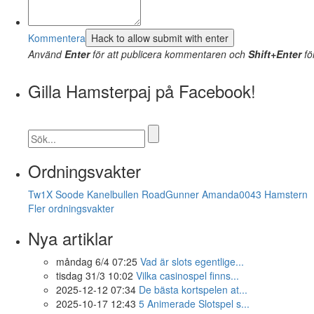
Kommentera
Använd
Enter
för att publicera kommentaren och
Shift+Enter
fö
Gilla Hamsterpaj på Facebook!
Ordningsvakter
Tw1X
Soode
Kanelbullen
RoadGunner
Amanda0043
Hamstern
Fler ordningsvakter
Nya artiklar
måndag 6/4 07:25
Vad är slots egentlige...
tisdag 31/3 10:02
Vilka casinospel finns...
2025-12-12 07:34
De bästa kortspelen at...
2025-10-17 12:43
5 Animerade Slotspel s...