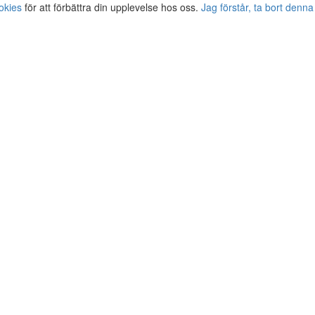
okies
för att förbättra din upplevelse hos oss.
Jag förstår, ta bort denna