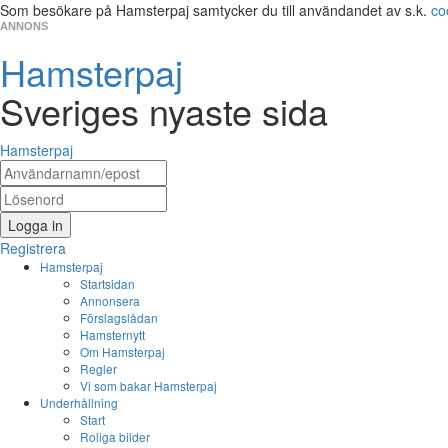
Som besökare på Hamsterpaj samtycker du till användandet av s.k.
co
ANNONS
Hamsterpaj
Sveriges nyaste sida
Hamsterpaj
Logga in
Registrera
Hamsterpaj
Startsidan
Annonsera
Förslagslådan
Hamsternytt
Om Hamsterpaj
Regler
Vi som bakar Hamsterpaj
Underhållning
Start
Roliga bilder