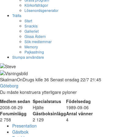
Körkortsfrågor
Lösenordsgenerator
Träffa
Start
Snackis
Galleriet
Gissa Åldern
Sök medlemmar
Memory
Pajkastning
Slumpa användare
SkalmanOnDrugs
kille
36
Senast onsdag 22/7 21:45
Göteborg
Du måste konstruera ytterligare pyloner
Medlem sedan
Specialstatus
Födelsedag
2008-08-29
Hjälte
1989-09-06
Foruminlägg
Gästboksinlägg
Antal vänner
2 758
2 129
4
Presentation
Gästbok