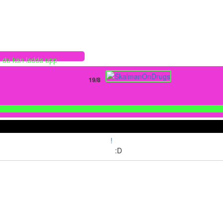
så du kan ladda upp
19/8
!
:D