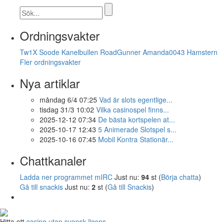
Ordningsvakter
Tw1X
Soode
Kanelbullen
RoadGunner
Amanda0043
Hamstern
Fler ordningsvakter
Nya artiklar
måndag 6/4 07:25
Vad är slots egentlige...
tisdag 31/3 10:02
Vilka casinospel finns...
2025-12-12 07:34
De bästa kortspelen at...
2025-10-17 12:43
5 Animerade Slotspel s...
2025-10-16 07:45
Mobil Kontra Stationär...
Chattkanaler
Ladda ner programmet mIRC
Just nu:
94
st (
Börja chatta
)
Gå till snackis
Just nu:
2
st (
Gå till Snackis
)
Hitta ett
casino utan svensk licens