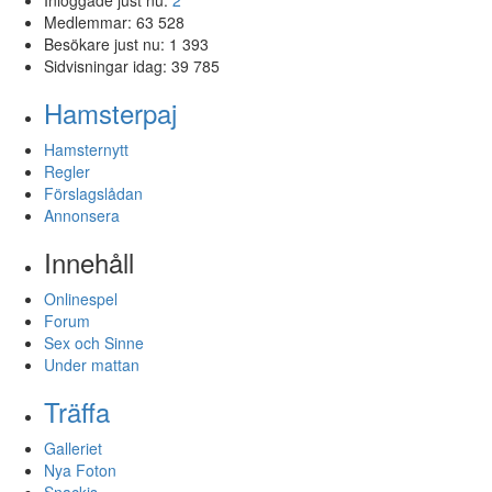
Medlemmar:
63 528
Besökare just nu:
1 393
Sidvisningar idag:
39 785
Hamsterpaj
Hamsternytt
Regler
Förslagslådan
Annonsera
Innehåll
Onlinespel
Forum
Sex och Sinne
Under mattan
Träffa
Galleriet
Nya Foton
Snackis