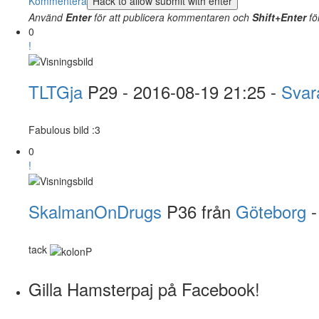
Kommentera
Använd
Enter
för att publicera kommentaren och
Shift+Enter
fö
0
!
TLTGja
P29
- 2016-08-19 21:25 -
Svar
Fabulous bild :3
0
!
SkalmanOnDrugs
P36 från
Göteborg
tack
Gilla Hamsterpaj på Facebook!