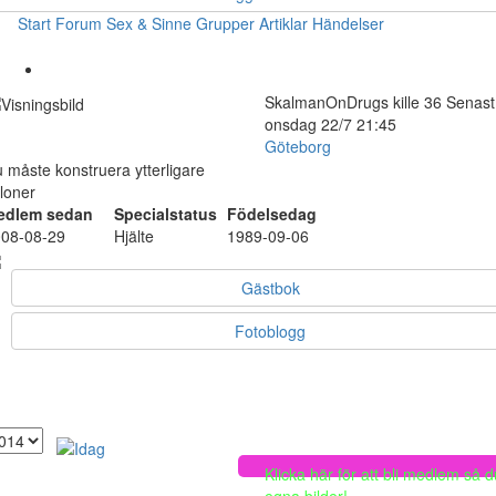
Start
Forum
Sex & Sinne
Grupper
Artiklar
Händelser
SkalmanOnDrugs
kille
36
Senast
onsdag 22/7 21:45
Göteborg
 måste konstruera ytterligare
loner
edlem sedan
Specialstatus
Födelsedag
08-08-29
Hjälte
1989-09-06
Gästbok
Fotoblogg
Klicka här för att bli medlem så 
egna bilder!