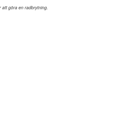
r att göra en radbrytning.