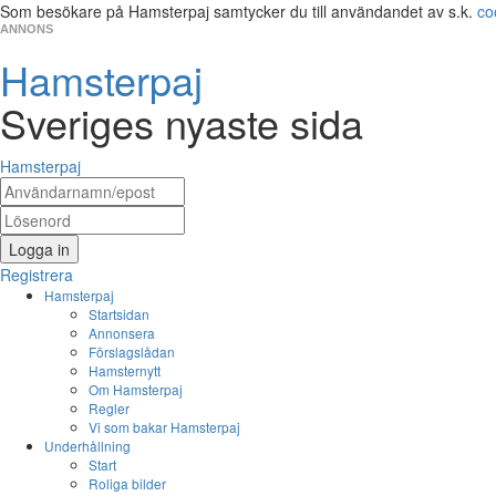
Som besökare på Hamsterpaj samtycker du till användandet av s.k.
co
ANNONS
Hamsterpaj
Sveriges nyaste sida
Hamsterpaj
Logga in
Registrera
Hamsterpaj
Startsidan
Annonsera
Förslagslådan
Hamsternytt
Om Hamsterpaj
Regler
Vi som bakar Hamsterpaj
Underhållning
Start
Roliga bilder