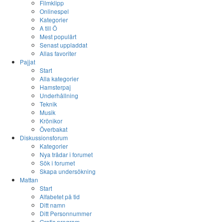
Filmklipp
Onlinespel
Kategorier
A till Ö
Mest populärt
Senast uppladdat
Allas favoriter
Pajjat
Start
Alla kategorier
Hamsterpaj
Underhållning
Teknik
Musik
Krönikor
Överbakat
Diskussionsforum
Kategorier
Nya trådar i forumet
Sök i forumet
Skapa undersökning
Mattan
Start
Alfabetet på tid
Ditt namn
Ditt Personnummer
Gratis program