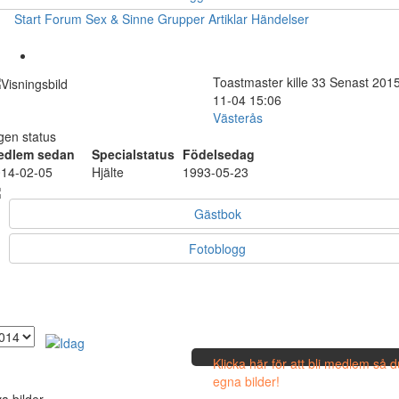
Start
Forum
Sex & Sinne
Grupper
Artiklar
Händelser
Toastmaster
kille
33
Senast 2015
11-04 15:06
Västerås
gen status
edlem sedan
Specialstatus
Födelsedag
14-02-05
Hjälte
1993-05-23
Gästbok
Fotoblogg
Klicka här för att bli medlem så 
egna bilder!
a bilder