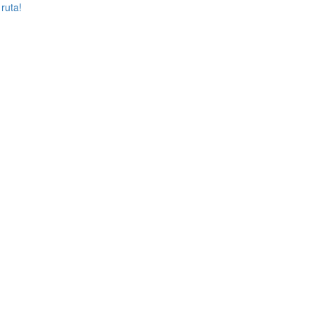
 ruta!