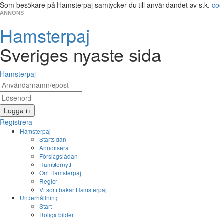
Som besökare på Hamsterpaj samtycker du till användandet av s.k.
co
ANNONS
Hamsterpaj
Sveriges nyaste sida
Hamsterpaj
Logga in
Registrera
Hamsterpaj
Startsidan
Annonsera
Förslagslådan
Hamsternytt
Om Hamsterpaj
Regler
Vi som bakar Hamsterpaj
Underhållning
Start
Roliga bilder