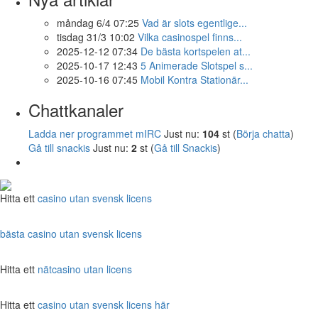
måndag 6/4 07:25
Vad är slots egentlige...
tisdag 31/3 10:02
Vilka casinospel finns...
2025-12-12 07:34
De bästa kortspelen at...
2025-10-17 12:43
5 Animerade Slotspel s...
2025-10-16 07:45
Mobil Kontra Stationär...
Chattkanaler
Ladda ner programmet mIRC
Just nu:
104
st (
Börja chatta
)
Gå till snackis
Just nu:
2
st (
Gå till Snackis
)
Hitta ett
casino utan svensk licens
bästa casino utan svensk licens
Hitta ett
nätcasino utan licens
Hitta ett
casino utan svensk licens här