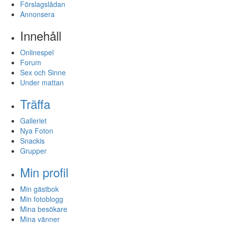
Förslagslådan
Annonsera
Innehåll
Onlinespel
Forum
Sex och Sinne
Under mattan
Träffa
Galleriet
Nya Foton
Snackis
Grupper
Min profil
Min gästbok
Min fotoblogg
Mina besökare
Mina vänner