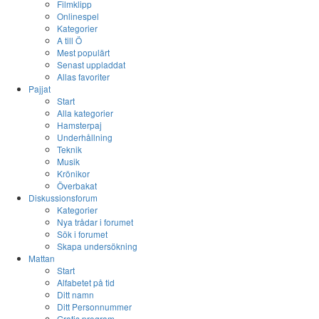
Filmklipp
Onlinespel
Kategorier
A till Ö
Mest populärt
Senast uppladdat
Allas favoriter
Pajjat
Start
Alla kategorier
Hamsterpaj
Underhållning
Teknik
Musik
Krönikor
Överbakat
Diskussionsforum
Kategorier
Nya trådar i forumet
Sök i forumet
Skapa undersökning
Mattan
Start
Alfabetet på tid
Ditt namn
Ditt Personnummer
Gratis program