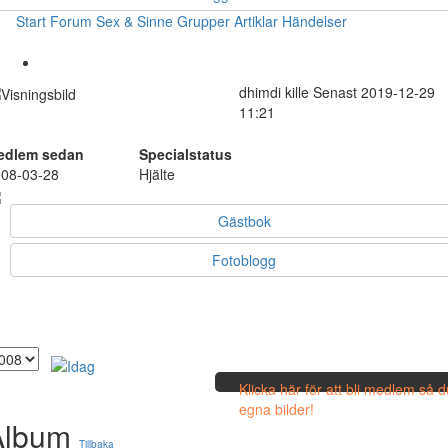
Start
Forum
Sex & Sinne
Grupper
Artiklar
Händelser
dhimdi
kille
Senast 2019-12-29
11:21
edlem sedan
Specialstatus
08-03-28
Hjälte
Gästbok
Fotoblogg
Klicka här för att bli medlem så 
egna bilder!
Album
Tillbaka