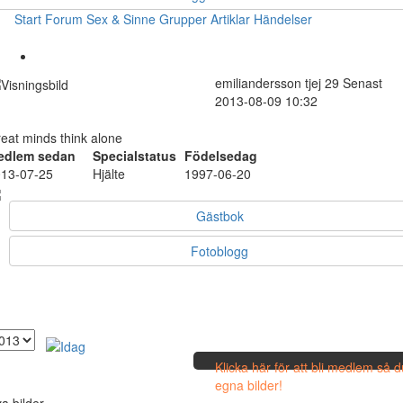
Start
Forum
Sex & Sinne
Grupper
Artiklar
Händelser
emiliandersson
tjej
29
Senast
2013-08-09 10:32
eat minds think alone
edlem sedan
Specialstatus
Födelsedag
13-07-25
Hjälte
1997-06-20
Gästbok
Fotoblogg
Klicka här för att bli medlem så 
egna bilder!
a bilder