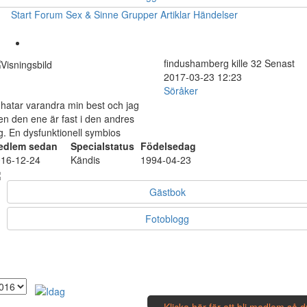
Start
Forum
Sex & Sinne
Grupper
Artiklar
Händelser
findushamberg
kille
32
Senast
2017-03-23 12:23
Söråker
 hatar varandra min best och jag
n den ene är fast i den andres
g. En dysfunktionell symbios
edlem sedan
Specialstatus
Födelsedag
16-12-24
Kändis
1994-04-23
Gästbok
Fotoblogg
Klicka här för att bli medlem så 