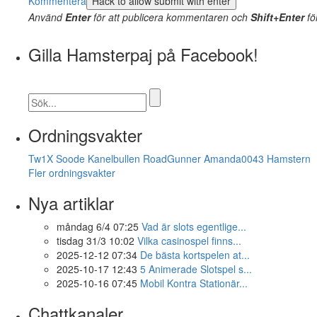
Kommentera
Använd
Enter
för att publicera kommentaren och
Shift+Enter
fö
Gilla Hamsterpaj på Facebook!
Ordningsvakter
Tw1X
Soode
Kanelbullen
RoadGunner
Amanda0043
Hamstern
Fler ordningsvakter
Nya artiklar
måndag 6/4 07:25
Vad är slots egentlige...
tisdag 31/3 10:02
Vilka casinospel finns...
2025-12-12 07:34
De bästa kortspelen at...
2025-10-17 12:43
5 Animerade Slotspel s...
2025-10-16 07:45
Mobil Kontra Stationär...
Chattkanaler