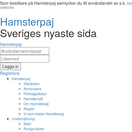
Som besökare på Hamsterpaj samtycker du till användandet av s.k.
co
ANNONS
Hamsterpaj
Sveriges nyaste sida
Hamsterpaj
Logga in
Registrera
Hamsterpaj
Startsidan
Annonsera
Förslagslådan
Hamsternytt
Om Hamsterpaj
Regler
Vi som bakar Hamsterpaj
Underhållning
Start
Roliga bilder