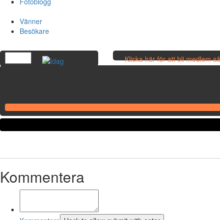
Fotoblogg
Vänner
Besökare
Klicka här för att bli medlem 
egna bilder!
Kommentera