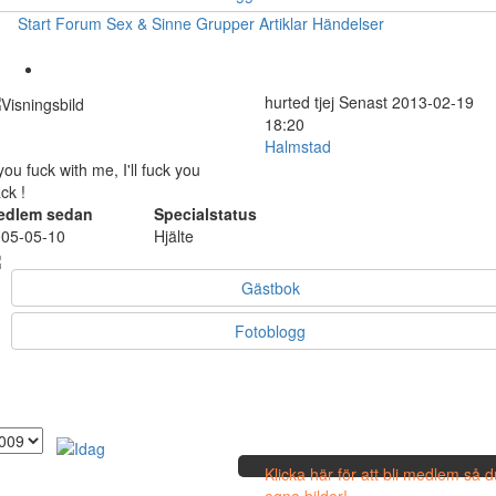
Start
Forum
Sex & Sinne
Grupper
Artiklar
Händelser
hurted
tjej
Senast 2013-02-19
18:20
Halmstad
 you fuck with me, I'll fuck you
ck !
edlem sedan
Specialstatus
05-05-10
Hjälte
Gästbok
Fotoblogg
Klicka här för att bli medlem så 
egna bilder!