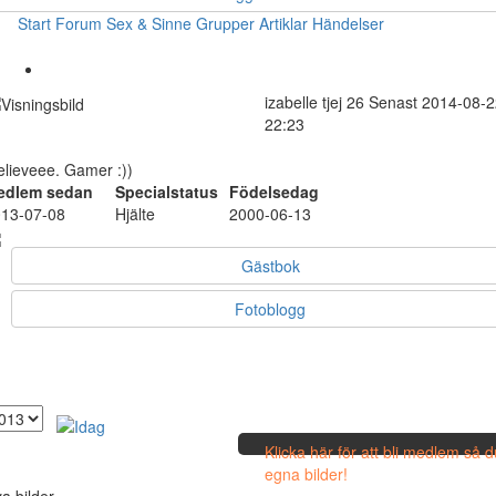
Start
Forum
Sex & Sinne
Grupper
Artiklar
Händelser
izabelle
tjej
26
Senast 2014-08-2
22:23
elieveee. Gamer :))
edlem sedan
Specialstatus
Födelsedag
13-07-08
Hjälte
2000-06-13
Gästbok
Fotoblogg
Klicka här för att bli medlem så 
egna bilder!
a bilder