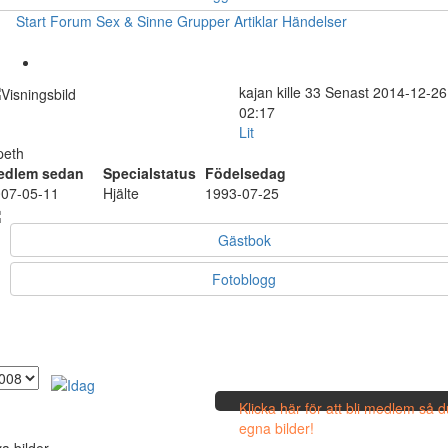
Start
Forum
Sex & Sinne
Grupper
Artiklar
Händelser
kajan
kille
33
Senast 2014-12-26
02:17
Lit
peth
edlem sedan
Specialstatus
Födelsedag
07-05-11
Hjälte
1993-07-25
Gästbok
Fotoblogg
Klicka här för att bli medlem så 
egna bilder!
a bilder