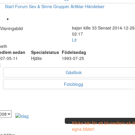
Start
Forum
Sex & Sinne
Grupper
Artiklar
Händelser
kajan
kille
33
Senast 2014-12-26
02:17
Lit
peth
edlem sedan
Specialstatus
Födelsedag
07-05-11
Hjälte
1993-07-25
Gästbok
Fotoblogg
Klicka här för att bli medlem så 
egna bilder!
a bilder