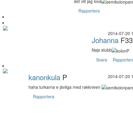
det vill jag lova
Rapportera
2014-07-20 
Johanna
F33
Najs stubb
Svara
Rapporter
kanonkula
P
2014-07-20 
haha turkarna e jävliga med rakkniven
Rapportera