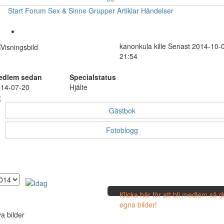
Start
Forum
Sex & Sinne
Grupper
Artiklar
Händelser
kanonkula
kille
Senast 2014-10-
21:54
edlem sedan
Specialstatus
14-07-20
Hjälte
Gästbok
Fotoblogg
Klicka här för att bli medlem så 
egna bilder!
a bilder