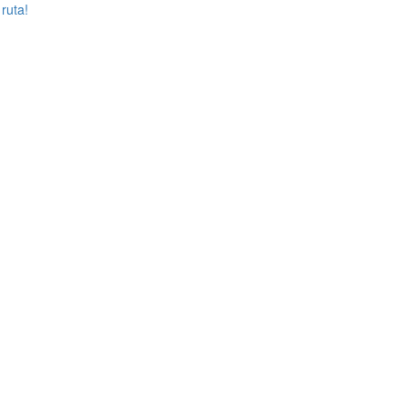
 ruta!