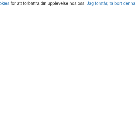
okies
för att förbättra din upplevelse hos oss.
Jag förstår, ta bort denna