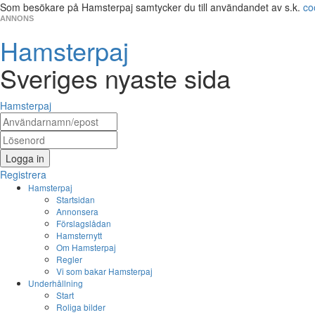
Som besökare på Hamsterpaj samtycker du till användandet av s.k.
co
ANNONS
Hamsterpaj
Sveriges nyaste sida
Hamsterpaj
Logga in
Registrera
Hamsterpaj
Startsidan
Annonsera
Förslagslådan
Hamsternytt
Om Hamsterpaj
Regler
Vi som bakar Hamsterpaj
Underhållning
Start
Roliga bilder