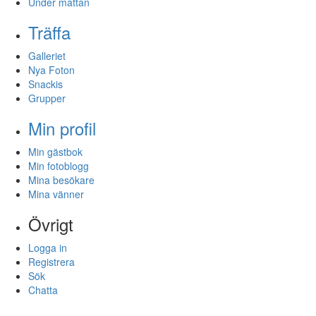
Under mattan
Träffa
Galleriet
Nya Foton
Snackis
Grupper
Min profil
Min gästbok
Min fotoblogg
Mina besökare
Mina vänner
Övrigt
Logga in
Registrera
Sök
Chatta