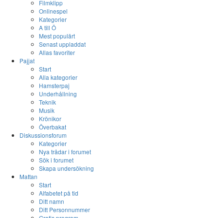
Filmklipp
Onlinespel
Kategorier
A till Ö
Mest populärt
Senast uppladdat
Allas favoriter
Pajjat
Start
Alla kategorier
Hamsterpaj
Underhållning
Teknik
Musik
Krönikor
Överbakat
Diskussionsforum
Kategorier
Nya trådar i forumet
Sök i forumet
Skapa undersökning
Mattan
Start
Alfabetet på tid
Ditt namn
Ditt Personnummer
Gratis program