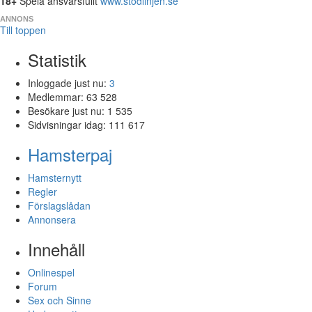
18+
Spela ansvarsfullt
www.stödlinjen.se
ANNONS
Till toppen
Statistik
Inloggade just nu:
3
Medlemmar:
63 528
Besökare just nu:
1 535
Sidvisningar idag:
111 617
Hamsterpaj
Hamsternytt
Regler
Förslagslådan
Annonsera
Innehåll
Onlinespel
Forum
Sex och Sinne