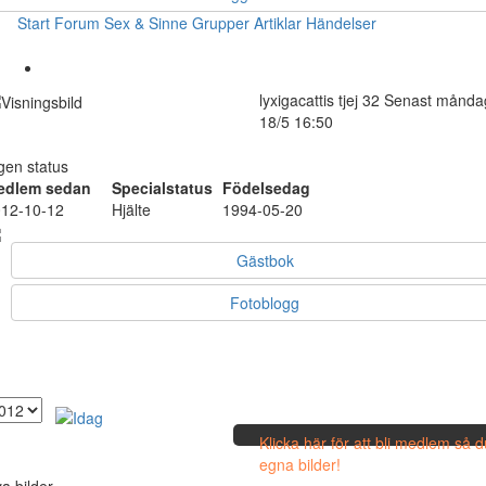
Start
Forum
Sex & Sinne
Grupper
Artiklar
Händelser
lyxigacattis
tjej
32
Senast månda
18/5 16:50
gen status
edlem sedan
Specialstatus
Födelsedag
12-10-12
Hjälte
1994-05-20
Gästbok
Fotoblogg
Klicka här för att bli medlem så 
egna bilder!
a bilder