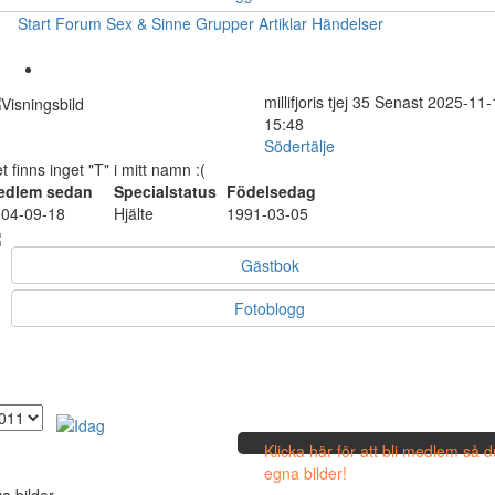
Start
Forum
Sex & Sinne
Grupper
Artiklar
Händelser
millifjoris
tjej
35
Senast 2025-11-
15:48
Södertälje
t finns inget "T" i mitt namn :(
edlem sedan
Specialstatus
Födelsedag
04-09-18
Hjälte
1991-03-05
Gästbok
Fotoblogg
Klicka här för att bli medlem så 
egna bilder!
a bilder